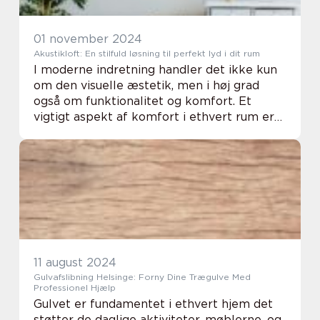
01 november 2024
Akustikloft: En stilfuld løsning til perfekt lyd i dit rum
I moderne indretning handler det ikke kun
om den visuelle æstetik, men i høj grad
også om funktionalitet og komfort. Et
vigtigt aspekt af komfort i ethvert rum er
akustikken, som kan påvirke alt fra trivsel i
hjemmet til prod...
11 august 2024
Gulvafslibning Helsinge: Forny Dine Trægulve Med
Professionel Hjælp
Gulvet er fundamentet i ethvert hjem det
støtter de daglige aktiviteter, møblerne, og