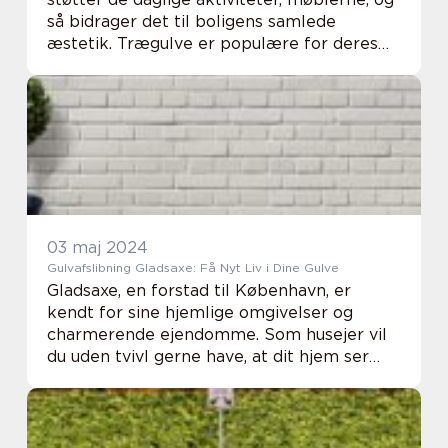
så bidrager det til boligens samlede
æstetik. Trægulve er populære for deres
varme udtryk og holdbarhed, men over tid
kan de b...
03 maj 2024
Gulvafslibning Gladsaxe: Få Nyt Liv i Dine Gulve
Gladsaxe, en forstad til København, er
kendt for sine hjemlige omgivelser og
charmerende ejendomme. Som husejer vil
du uden tvivl gerne have, at dit hjem ser
bedst muligt ud, og det inkluderer
selvfølgelig flotte og velholdte gulve.
Gulvafslibning er...