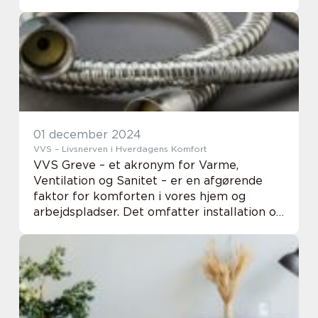
den bidrager til husets æstetik og
funktionalitet. Når man s...
01 december 2024
VVS – Livsnerven i Hverdagens Komfort
VVS Greve – et akronym for Varme,
Ventilation og Sanitet – er en afgørende
faktor for komforten i vores hjem og
arbejdspladser. Det omfatter installation og
vedligeholdelse af systemer til opvarmning,
forsyning med vand og bortskaf...