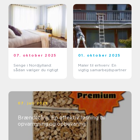
07. oktober 2025
01. oktober 2025
Senge i Nordjylland:
Maler til erhverv: En
sådan vælger du rigtigt
vigtig samarbejdspartner
07. juli 2025
Brændetårn: En effektiv løsning til
opvarmning og opbevaring