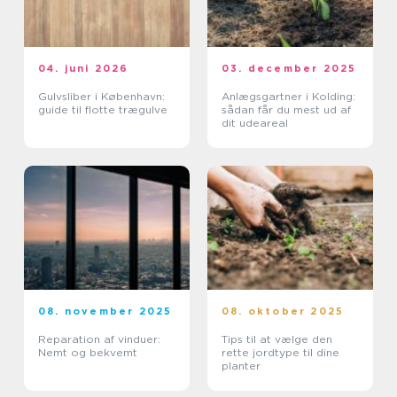
04. juni 2026
03. december 2025
Gulvsliber i København:
Anlægsgartner i Kolding:
guide til flotte trægulve
sådan får du mest ud af
dit udeareal
08. november 2025
08. oktober 2025
Reparation af vinduer:
Tips til at vælge den
Nemt og bekvemt
rette jordtype til dine
planter