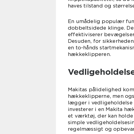
haves tilstand og størrels
En umådelig populær fun
dobbeltsidede klinge. Det
effektiviserer bevægelser
Desuden, for sikkerheden
en to-hånds startmekanism
hækkeklipperen.
Vedligeholdels
Makitas pålidelighed komm
hækkeklipperne, men ogs
lægger i vedligeholdelse
investerer i en Makita hæ
et værktøj, der kan hold
simple vedligeholdelsesi
regelmæssigt og opbevar