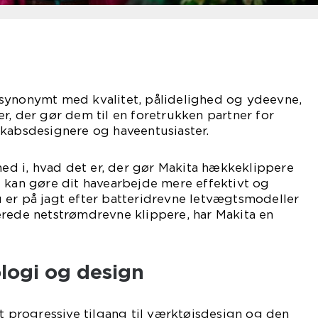
synonymt med kvalitet, pålidelighed og ydeevne,
r, der gør dem til en foretrukken partner for
skabsdesignere og haveentusiaster.
 ned i, hvad det er, der gør Makita hækkeklippere
 kan gøre dit havearbejde mere effektivt og
 er på jagt efter batteridrevne letvægtsmodeller
erede netstrømdrevne klippere, har Makita en
logi og design
it progressive tilgang til værktøjsdesign og den