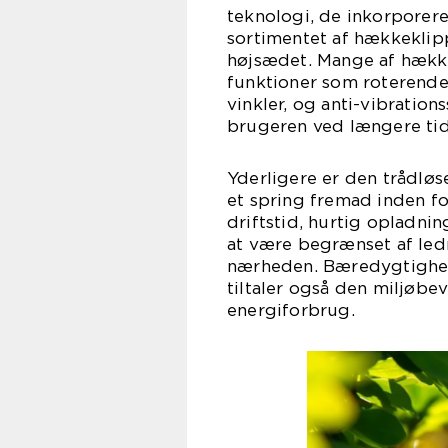
teknologi, de inkorporerer
sortimentet af hækkeklip
højsædet. Mange af hækk
funktioner som roterende 
vinkler, og anti-vibratio
brugeren ved længere tid
Yderligere er den trådløs
et spring fremad inden for
driftstid, hurtig opladning
at være begrænset af ledn
nærheden. Bæredygtighed
tiltaler også den miljøbe
energiforbrug.