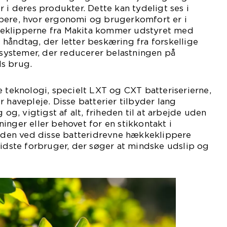
 i deres produkter. Dette kan tydeligt ses i
pere, hvor ergonomi og brugerkomfort er i
eklipperne fra Makita kommer udstyret med
håndtag, der letter beskæring fra forskellige
nssystemer, der reducerer belastningen på
s brug.
e teknologi, specielt LXT og CXT batteriserierne,
 havepleje. Disse batterier tilbyder lang
 og, vigtigst af alt, friheden til at arbejde uden
inger eller behovet for en stikkontakt i
en ved disse batteridrevne hækkeklippere
vidste forbruger, der søger at mindske udslip og