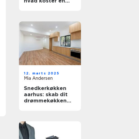
hvad koster en
fornyelse af
badekarret?
12. marts 2025
Mia Andersen
Snedkerkøkken
aarhus: skab dit
drømmekøkken
med
håndværksmæssig
præcision