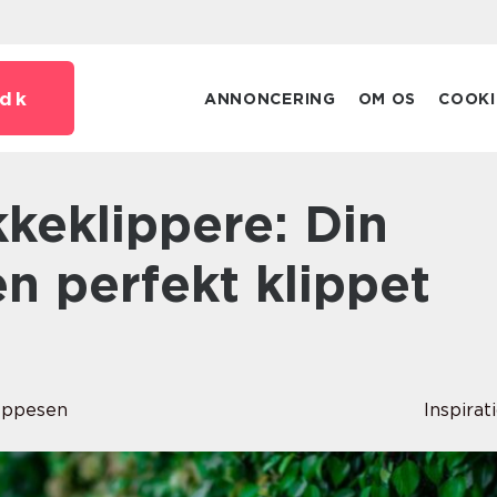
dk
ANNONCERING
OM OS
COOKI
en perfekt klippet
eppesen
Inspirat