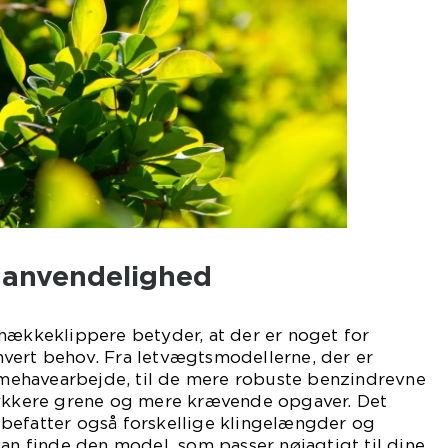
 anvendelighed
hækkeklippere betyder, at der er noget for
vert behov. Fra letvægtsmodellerne, der er
emmehavearbejde, til de mere robuste benzindrevne
tykkere grene og mere krævende opgaver. Det
befatter også forskellige klingelængder og
kan finde den model, som passer nøjagtigt til dine