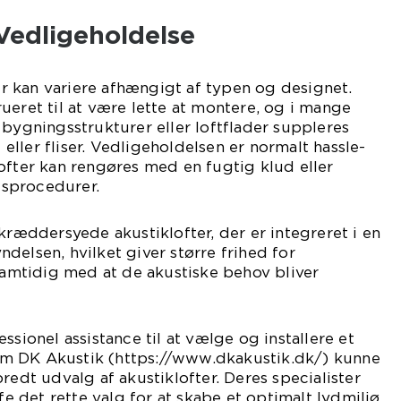
 Vedligeholdelse
ter kan variere afhængigt af typen og designet.
ueret til at være lette at montere, og i mange
 bygningsstrukturer eller loftflader suppleres
ller fliser. Vedligeholdelsen er normalt hassle-
ofter kan rengøres med en fugtig klud eller
sprocedurer.
skræddersyede akustiklofter, der er integreret i en
delsen, hvilket giver større frihed for
 samtidig med at de akustiske behov bliver
ssionel assistance til at vælge og installere et
 som DK Akustik (https://www.dkakustik.dk/) kunne
redt udvalg af akustiklofter. Deres specialister
ffe det rette valg for at skabe et optimalt lydmiljø