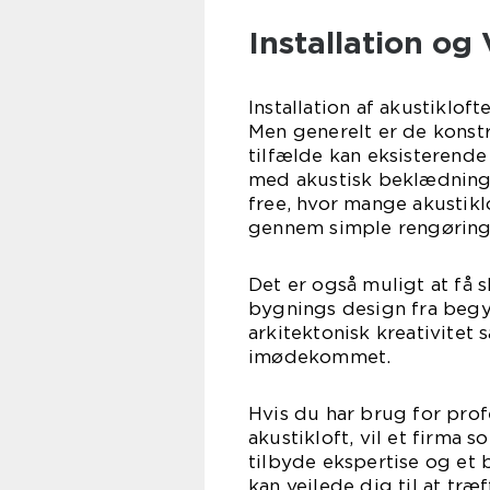
Installation og
Installation af akustiklof
Men generelt er de konstr
tilfælde kan eksisterende
med akustisk beklædning e
free, hvor mange akustikl
gennem simple rengøring
Det er også muligt at få 
bygnings design fra begyn
arkitektonisk kreativitet
imødekommet.
Hvis du har brug for profe
akustikloft, vil et firma
tilbyde ekspertise og et b
kan vejlede dig til at træ