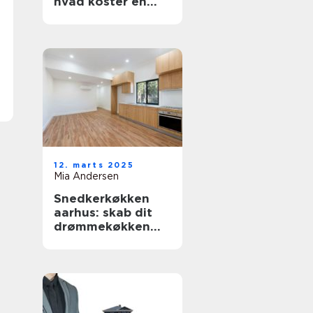
hvad koster en
fornyelse af
badekarret?
12. marts 2025
Mia Andersen
Snedkerkøkken
aarhus: skab dit
drømmekøkken
med
håndværksmæssig
præcision