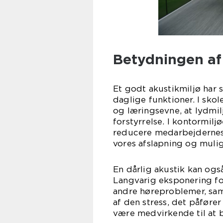
Betydningen af
Et godt akustikmiljø har 
daglige funktioner. I sko
og læringsevne, at lydmil
forstyrrelse. I kontormiljø
reducere medarbejdernes 
vores afslapning og muligh
En dårlig akustik kan og
Langvarig eksponering fo
andre høreproblemer, sam
af den stress, det påfører
være medvirkende til at 