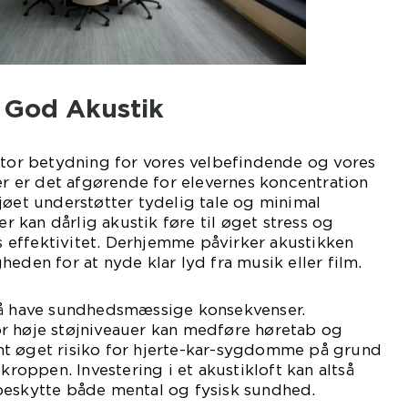
 God Akustik
stor betydning for vores velbefindende og vores
ler er det afgørende for elevernes koncentration
jøet understøtter tydelig tale og minimal
er kan dårlig akustik føre til øget stress og
effektivitet. Derhjemme påvirker akustikken
eden for at nyde klar lyd fra musik eller film.
så have sundhedsmæssige konsekvenser.
r høje støjniveauer kan medføre høretab og
t øget risiko for hjerte-kar-sygdomme på grund
 kroppen. Investering i et akustikloft kan altså
beskytte både mental og fysisk sundhed.