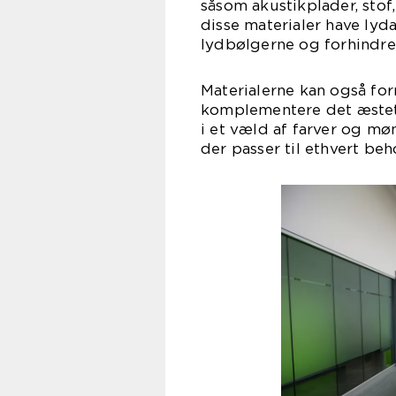
såsom akustikplader, stof, 
disse materialer have l
lydbølgerne og forhindr
Materialerne kan også for
komplementere det æstetis
i et væld af farver og møn
der passer til ethvert beh