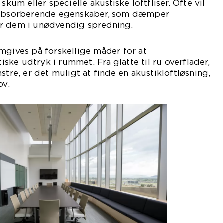
skum eller specielle akustiske loftfliser. Ofte vil
ydabsorberende egenskaber, som dæmper
er dem i unødvendig spredning.
mgives på forskellige måder for at
ke udtryk i rummet. Fra glatte til ru overflader,
stre, er det muligt at finde en akustikloftløsning,
ov.