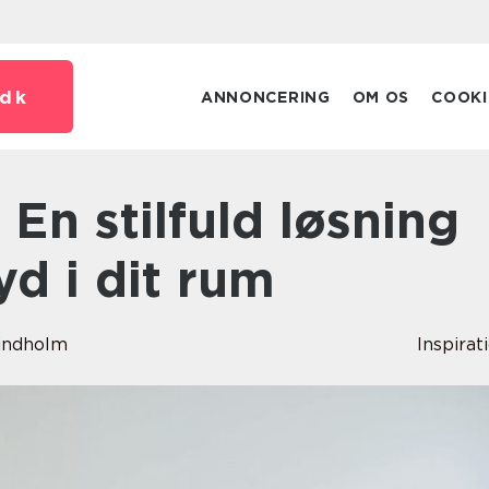
dk
ANNONCERING
OM OS
COOKI
lyd i dit rum
indholm
Inspirat