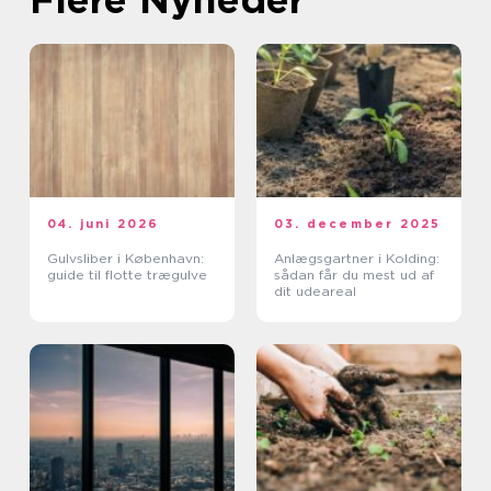
04. juni 2026
03. december 2025
Gulvsliber i København:
Anlægsgartner i Kolding:
guide til flotte trægulve
sådan får du mest ud af
dit udeareal