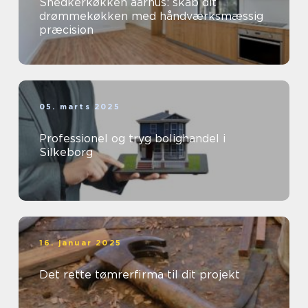
Snedkerkøkken aarhus: skab dit
drømmekøkken med håndværksmæssig
præcision
05. marts 2025
Professionel og tryg bolighandel i
Silkeborg
16. januar 2025
Det rette tømrerfirma til dit projekt