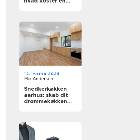
hvad koster en
fornyelse af
badekarret?
12. marts 2025
Mia Andersen
Snedkerkøkken
aarhus: skab dit
drømmekøkken
med
håndværksmæssig
præcision