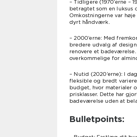
– Tidligere (1970’erne – 
betragtet som en luksus o
Omkostningerne var høje 
dyrt håndværk.
– 2000’erne: Med fremko
bredere udvalg af design
renovere et badeværelse. 
overkommelige for almind
– Nutid (2020’erne): I d
fleksible og bredt variere
budget, hvor materialer o
prisklasser. Dette har gjor
badeværelse uden at bel
Bulletpoints:
– Budget: Fastlæg dit bud