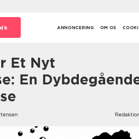
dk
ANNONCERING
OM OS
COOKI
se: En Dybdegåend
se
rtensen
Redaktio