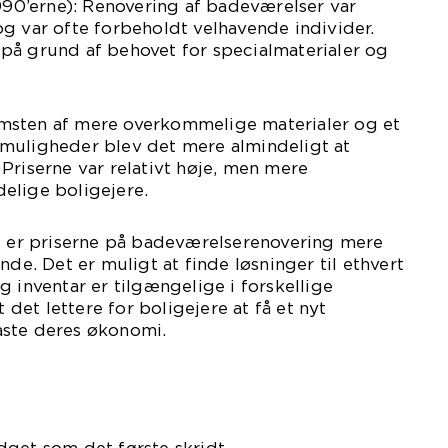
1990’erne): Renovering af badeværelser var
g var ofte forbeholdt velhavende individer.
på grund af behovet for specialmaterialer og
msten af mere overkommelige materialer og et
muligheder blev det mere almindeligt at
Priserne var relativt høje, men mere
elige boligejere.
ag er priserne på badeværelserenovering mere
nde. Det er muligt at finde løsninger til ethvert
g inventar er tilgængelige i forskellige
t det lettere for boligejere at få et nyt
aste deres økonomi.
get som det første skridt.