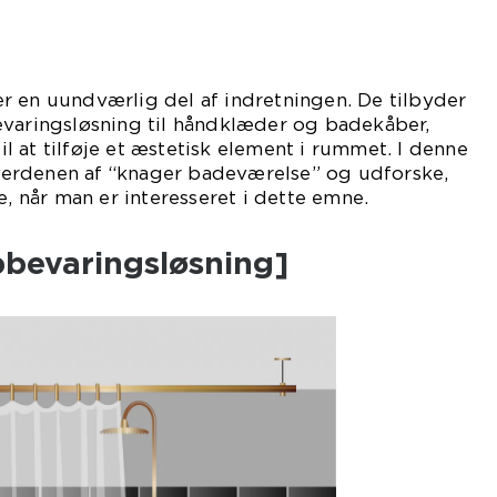
r en uundværlig del af indretningen. De tilbyder
evaringsløsning til håndklæder og badekåber,
 at tilføje et æstetisk element i rummet. I denne
i verdenen af “knager badeværelse” og udforske,
e, når man er interesseret i dette emne.
pbevaringsløsning]