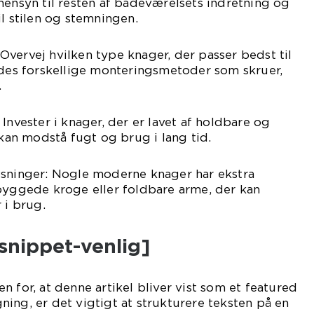
hensyn til resten af badeværelsets indretning og
il stilen og stemningen.
vervej hvilken type knager, der passer bedst til
ndes forskellige monteringsmetoder som skruer,
.
Invester i knager, der er lavet af holdbare og
 kan modstå fugt og brug i lang tid.
øsninger: Nogle moderne knager har ekstra
dbyggede kroge eller foldbare arme, der kan
 i brug.
snippet-venlig]
 for, at denne artikel bliver vist som et featured
ing, er det vigtigt at strukturere teksten på en