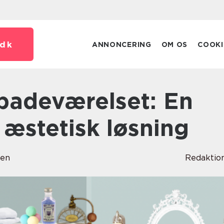
dk
ANNONCERING
OM OS
COOKI
 æstetisk løsning
sen
Redaktio