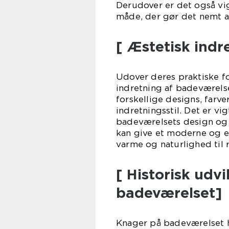
Derudover er det også vi
måde, der gør det nemt a
[ Æstetisk indr
Udover deres praktiske f
indretning af badeværelse
forskellige designs, farve
indretningsstil. Det er vig
badeværelsets design og s
kan give et moderne og el
varme og naturlighed til
[ Historisk udv
badeværelset]
Knager på badeværelset