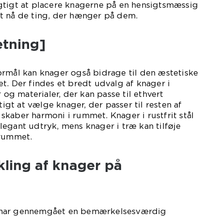
gtigt at placere knagerne på en hensigtsmæssig
t nå de ting, der hænger på dem.
etning]
ormål kan knager også bidrage til den æstetiske
t. Der findes et bredt udvalg af knager i
r og materialer, der kan passe til ethvert
tigt at vælge knager, der passer til resten af
kaber harmoni i rummet. Knager i rustfrit stål
egant udtryk, mens knager i træ kan tilføje
 rummet.
ikling af knager på
 har gennemgået en bemærkelsesværdig