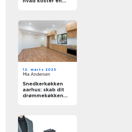
hvad koster en
fornyelse af
badekarret?
12. marts 2025
Mia Andersen
Snedkerkøkken
aarhus: skab dit
drømmekøkken
med
håndværksmæssig
præcision