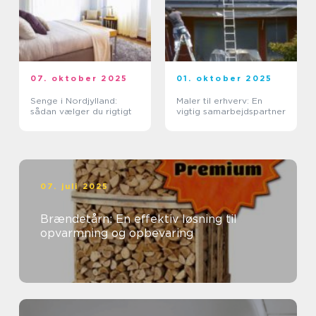
07. oktober 2025
01. oktober 2025
Senge i Nordjylland:
Maler til erhverv: En
sådan vælger du rigtigt
vigtig samarbejdspartner
07. juli 2025
Brændetårn: En effektiv løsning til
opvarmning og opbevaring