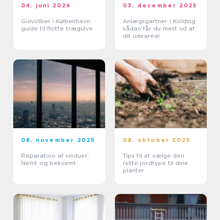
04. juni 2026
03. december 2025
Gulvsliber i København:
Anlægsgartner i Kolding:
guide til flotte trægulve
sådan får du mest ud af
dit udeareal
08. november 2025
08. oktober 2025
Reparation af vinduer:
Tips til at vælge den
Nemt og bekvemt
rette jordtype til dine
planter