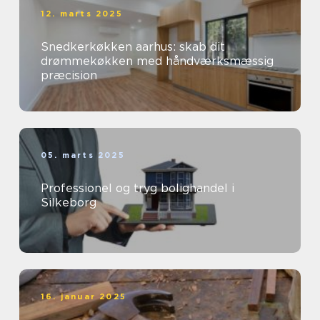
12. marts 2025
Snedkerkøkken aarhus: skab dit
drømmekøkken med håndværksmæssig
præcision
05. marts 2025
Professionel og tryg bolighandel i
Silkeborg
16. januar 2025