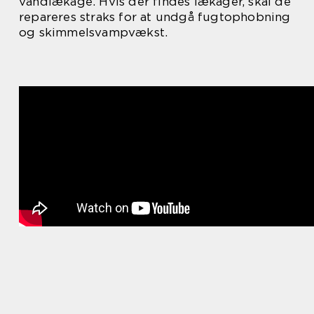
vandlækage. Hvis der findes lækager, skal de
repareres straks for at undgå fugtophobning
og skimmelsvampvækst.