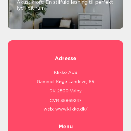
Akustikloft: En stilfuld løsning til perfekt
lyd i dit rum
Adresse
web:
www.klikko.dk/
Menu