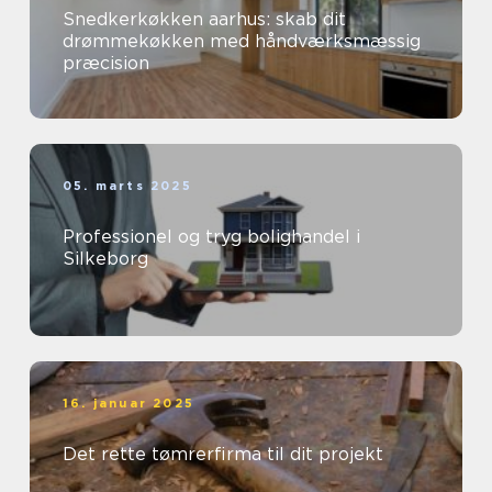
Snedkerkøkken aarhus: skab dit
drømmekøkken med håndværksmæssig
præcision
05. marts 2025
Professionel og tryg bolighandel i
Silkeborg
16. januar 2025
Det rette tømrerfirma til dit projekt