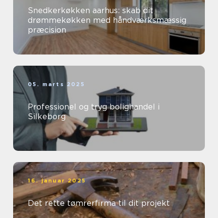
Snedkerkøkken aarhus: skab dit
drømmekøkken med håndværksmæssig
præcision
05. marts 2025
Professionel og tryg bolighandel i
Silkeborg
16. januar 2025
Det rette tømrerfirma til dit projekt