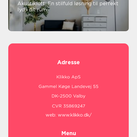
Akustikloft: En stilfuld løsning til perfekt
lyd i dit rum
Adresse
web:
www.klikko.dk/
Menu