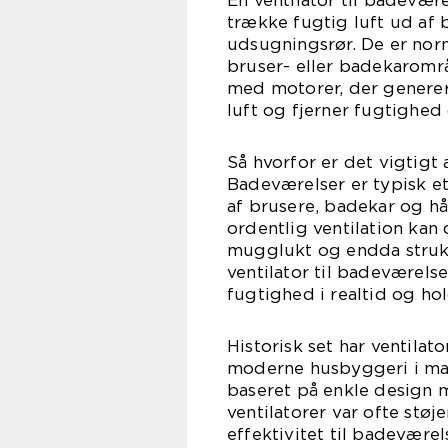
En ventilator til badevære
trække fugtig luft ud af
udsugningsrør. De er norm
bruser- eller badekarområ
med motorer, der generere
luft og fjerner fugtighed
Så hvorfor er det vigtigt 
Badeværelser er typisk e
af brusere, badekar og h
ordentlig ventilation ka
mugglukt og endda struk
ventilator til badeværels
fugtighed i realtid og ho
Historisk set har ventilat
moderne husbyggeri i mang
baseret på enkle design m
ventilatorer var ofte stø
effektivitet til badeværel