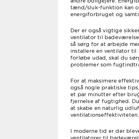
andre boligejere. Energi
tænd/sluk-funktion kan o
energiforbruget og samti
Der er også vigtige sikke
ventilator til badeværelse
så sørg for at arbejde med
installere en ventilator ti
forløbe udad, skal du sørg
problemer som fugtindtr
For at maksimere effektivi
også nogle praktiske tips,
et par minutter efter bru
fjernelse af fugtighed. Du
at skabe en naturlig udlu
ventilationseffektiviteten.
I moderne tid er der blev
ventilatorer til badeværel