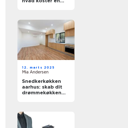
hvad koster en
fornyelse af
badekarret?
12. marts 2025
Mia Andersen
Snedkerkøkken
aarhus: skab dit
drømmekøkken
med
håndværksmæssig
præcision