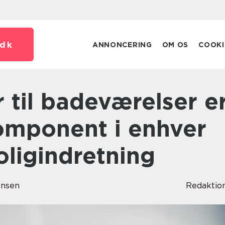
dk
ANNONCERING
OM OS
COOKI
komponent i enhver
ligindretning
ensen
Redaktio