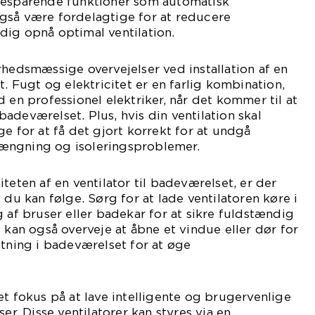
besparende funktioner som automatisk
gså være fordelagtige for at reducere
dig opnå optimal ventilation.
rhedsmæssige overvejelser ved installation af en
t. Fugt og elektricitet er en farlig kombination,
 en professionel elektriker, når det kommer til at
l badeværelset. Plus, hvis din ventilation skal
e for at få det gjort korrekt for at undgå
ængning og isoleringsproblemer.
teten af en ventilator til badeværelset, er der
 du kan følge. Sørg for at lade ventilatoren køre i
g af bruser eller badekar for at sikre fuldstændig
 kan også overveje at åbne et vindue eller dør for
ftning i badeværelset for at øge
et fokus på at lave intelligente og brugervenlige
ser. Disse ventilatorer kan styres via en